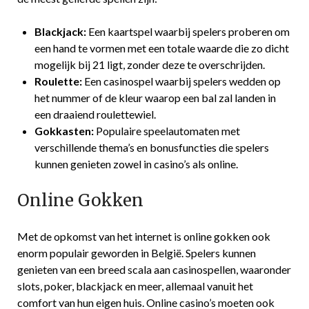
Blackjack:
Een kaartspel waarbij spelers proberen om
een hand te vormen met een totale waarde die zo dicht
mogelijk bij 21 ligt, zonder deze te overschrijden.
Roulette:
Een casinospel waarbij spelers wedden op
het nummer of de kleur waarop een bal zal landen in
een draaiend roulettewiel.
Gokkasten:
Populaire speelautomaten met
verschillende thema’s en bonusfuncties die spelers
kunnen genieten zowel in casino’s als online.
Online Gokken
Met de opkomst van het internet is online gokken ook
enorm populair geworden in België. Spelers kunnen
genieten van een breed scala aan casinospellen, waaronder
slots, poker, blackjack en meer, allemaal vanuit het
comfort van hun eigen huis. Online casino’s moeten ook