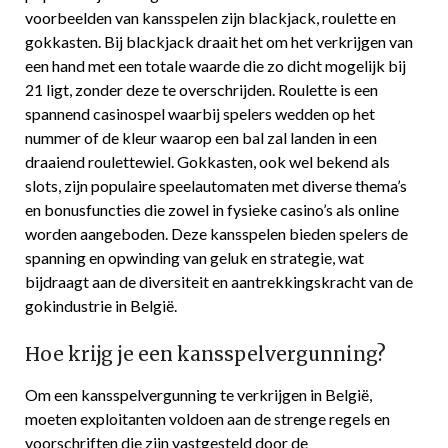
voorbeelden van kansspelen zijn blackjack, roulette en
gokkasten. Bij blackjack draait het om het verkrijgen van
een hand met een totale waarde die zo dicht mogelijk bij
21 ligt, zonder deze te overschrijden. Roulette is een
spannend casinospel waarbij spelers wedden op het
nummer of de kleur waarop een bal zal landen in een
draaiend roulettewiel. Gokkasten, ook wel bekend als
slots, zijn populaire speelautomaten met diverse thema’s
en bonusfuncties die zowel in fysieke casino’s als online
worden aangeboden. Deze kansspelen bieden spelers de
spanning en opwinding van geluk en strategie, wat
bijdraagt aan de diversiteit en aantrekkingskracht van de
gokindustrie in België.
Hoe krijg je een kansspelvergunning?
Om een kansspelvergunning te verkrijgen in België,
moeten exploitanten voldoen aan de strenge regels en
voorschriften die zijn vastgesteld door de