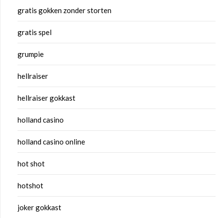
gratis gokken zonder storten
gratis spel
grumpie
hellraiser
hellraiser gokkast
holland casino
holland casino online
hot shot
hotshot
joker gokkast