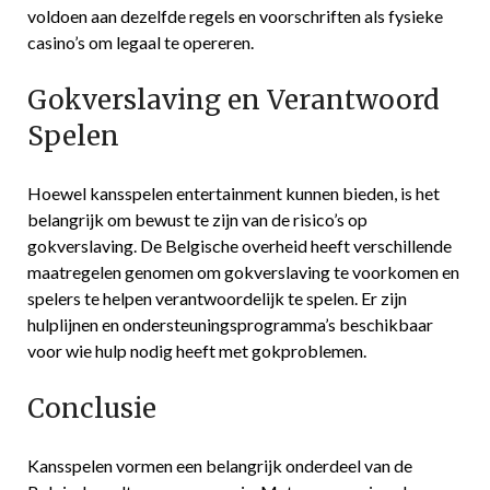
voldoen aan dezelfde regels en voorschriften als fysieke
casino’s om legaal te opereren.
Gokverslaving en Verantwoord
Spelen
Hoewel kansspelen entertainment kunnen bieden, is het
belangrijk om bewust te zijn van de risico’s op
gokverslaving. De Belgische overheid heeft verschillende
maatregelen genomen om gokverslaving te voorkomen en
spelers te helpen verantwoordelijk te spelen. Er zijn
hulplijnen en ondersteuningsprogramma’s beschikbaar
voor wie hulp nodig heeft met gokproblemen.
Conclusie
Kansspelen vormen een belangrijk onderdeel van de