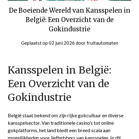
De Boeiende Wereld van Kansspelen in
België: Een Overzicht van de
Gokindustrie
Geplaatst op
02 juni 2026
door
fruitautomaten
Kansspelen in België:
Een Overzicht van de
Gokindustrie
België staat bekend om zijn rijke gokcultuur en diverse
kansspelsector. Van traditionele casino’s tot online
gokplatforms, het land biedt een breed scala aan
mogelijkheden voor liefhebbers van kansspelen. In dit