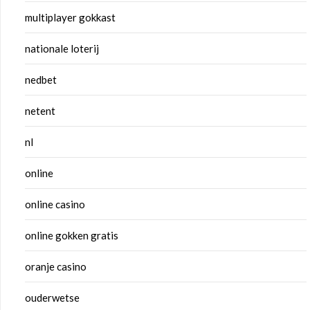
multiplayer gokkast
nationale loterij
nedbet
netent
nl
online
online casino
online gokken gratis
oranje casino
ouderwetse