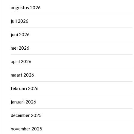
augustus 2026
juli 2026
juni 2026
mei 2026
april 2026
maart 2026
februari 2026
januari 2026
december 2025
november 2025