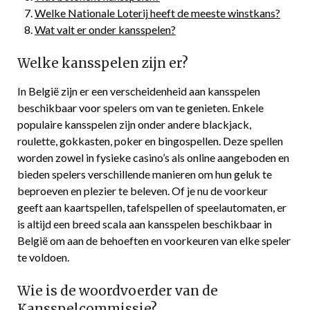
Welke Nationale Loterij heeft de meeste winstkans?
Wat valt er onder kansspelen?
Welke kansspelen zijn er?
In België zijn er een verscheidenheid aan kansspelen
beschikbaar voor spelers om van te genieten. Enkele
populaire kansspelen zijn onder andere blackjack,
roulette, gokkasten, poker en bingospellen. Deze spellen
worden zowel in fysieke casino’s als online aangeboden en
bieden spelers verschillende manieren om hun geluk te
beproeven en plezier te beleven. Of je nu de voorkeur
geeft aan kaartspellen, tafelspellen of speelautomaten, er
is altijd een breed scala aan kansspelen beschikbaar in
België om aan de behoeften en voorkeuren van elke speler
te voldoen.
Wie is de woordvoerder van de
Kansspelcommissie?