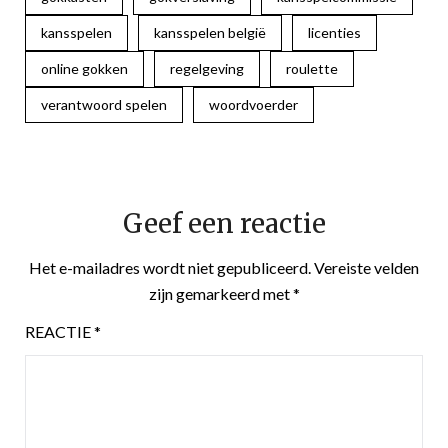
kansspelen
kansspelen belgië
licenties
online gokken
regelgeving
roulette
verantwoord spelen
woordvoerder
Geef een reactie
Het e-mailadres wordt niet gepubliceerd.
Vereiste velden
zijn gemarkeerd met
*
REACTIE
*