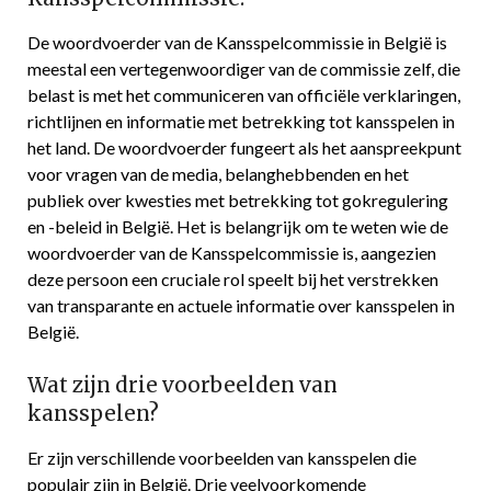
De woordvoerder van de Kansspelcommissie in België is
meestal een vertegenwoordiger van de commissie zelf, die
belast is met het communiceren van officiële verklaringen,
richtlijnen en informatie met betrekking tot kansspelen in
het land. De woordvoerder fungeert als het aanspreekpunt
voor vragen van de media, belanghebbenden en het
publiek over kwesties met betrekking tot gokregulering
en -beleid in België. Het is belangrijk om te weten wie de
woordvoerder van de Kansspelcommissie is, aangezien
deze persoon een cruciale rol speelt bij het verstrekken
van transparante en actuele informatie over kansspelen in
België.
Wat zijn drie voorbeelden van
kansspelen?
Er zijn verschillende voorbeelden van kansspelen die
populair zijn in België. Drie veelvoorkomende