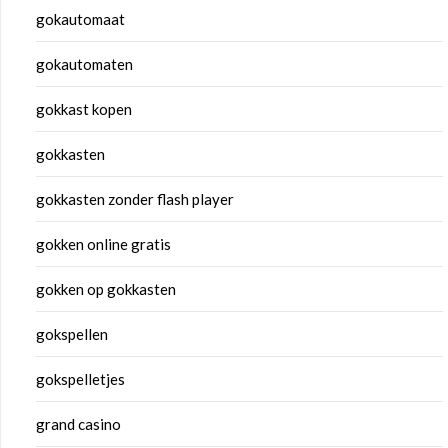
gokautomaat
gokautomaten
gokkast kopen
gokkasten
gokkasten zonder flash player
gokken online gratis
gokken op gokkasten
gokspellen
gokspelletjes
grand casino