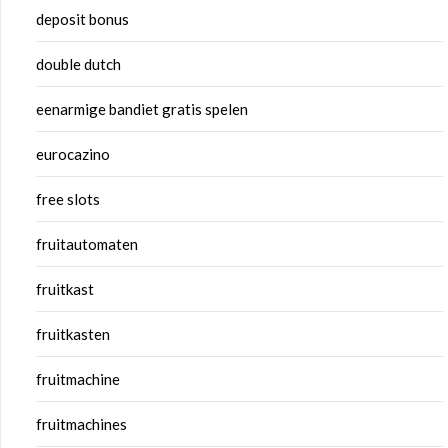
deposit bonus
double dutch
eenarmige bandiet gratis spelen
eurocazino
free slots
fruitautomaten
fruitkast
fruitkasten
fruitmachine
fruitmachines