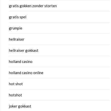
gratis gokken zonder storten
gratis spel
grumpie
hellraiser
hellraiser gokkast
holland casino
holland casino online
hot shot
hotshot
joker gokkast