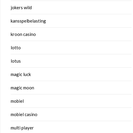
jokers wild
kansspelbelasting
kroon casino
lotto
lotus
magic luck
magic moon
mobiel
mobiel casino
multi player