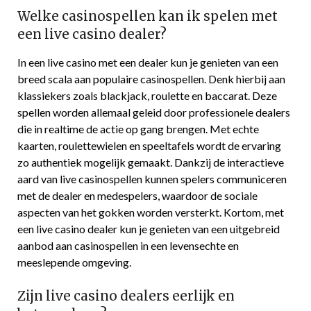
Welke casinospellen kan ik spelen met
een live casino dealer?
In een live casino met een dealer kun je genieten van een
breed scala aan populaire casinospellen. Denk hierbij aan
klassiekers zoals blackjack, roulette en baccarat. Deze
spellen worden allemaal geleid door professionele dealers
die in realtime de actie op gang brengen. Met echte
kaarten, roulettewielen en speeltafels wordt de ervaring
zo authentiek mogelijk gemaakt. Dankzij de interactieve
aard van live casinospellen kunnen spelers communiceren
met de dealer en medespelers, waardoor de sociale
aspecten van het gokken worden versterkt. Kortom, met
een live casino dealer kun je genieten van een uitgebreid
aanbod aan casinospellen in een levensechte en
meeslepende omgeving.
Zijn live casino dealers eerlijk en