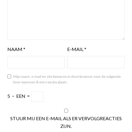
NAAM
*
E-MAIL
*
Mijn naam, e-mail en site bewaren in deze browser voor de volgende
keer wanneer ik een reactie plaats.
5
−
EEN
=
STUUR MIJ EEN E-MAIL ALS ER VERVOLGREACTIES
ZIJN.