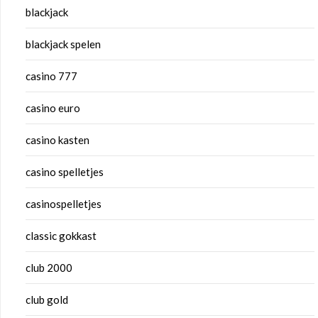
blackjack
blackjack spelen
casino 777
casino euro
casino kasten
casino spelletjes
casinospelletjes
classic gokkast
club 2000
club gold