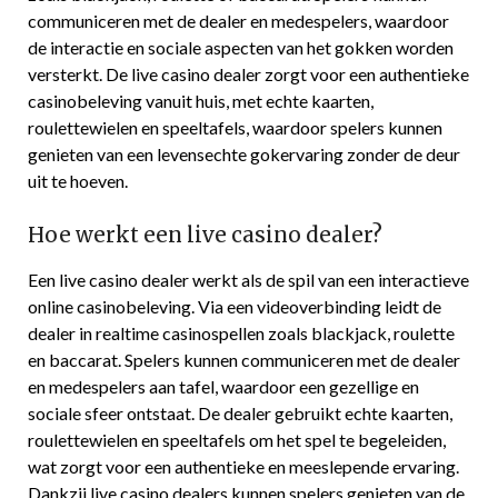
communiceren met de dealer en medespelers, waardoor
de interactie en sociale aspecten van het gokken worden
versterkt. De live casino dealer zorgt voor een authentieke
casinobeleving vanuit huis, met echte kaarten,
roulettewielen en speeltafels, waardoor spelers kunnen
genieten van een levensechte gokervaring zonder de deur
uit te hoeven.
Hoe werkt een live casino dealer?
Een live casino dealer werkt als de spil van een interactieve
online casinobeleving. Via een videoverbinding leidt de
dealer in realtime casinospellen zoals blackjack, roulette
en baccarat. Spelers kunnen communiceren met de dealer
en medespelers aan tafel, waardoor een gezellige en
sociale sfeer ontstaat. De dealer gebruikt echte kaarten,
roulettewielen en speeltafels om het spel te begeleiden,
wat zorgt voor een authentieke en meeslepende ervaring.
Dankzij live casino dealers kunnen spelers genieten van de