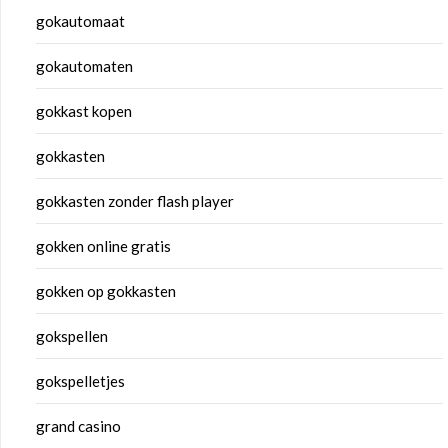
gokautomaat
gokautomaten
gokkast kopen
gokkasten
gokkasten zonder flash player
gokken online gratis
gokken op gokkasten
gokspellen
gokspelletjes
grand casino