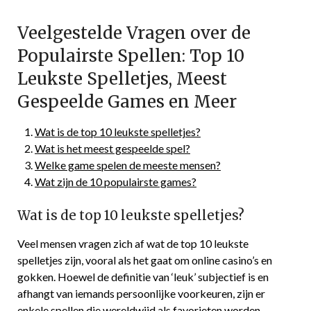
Veelgestelde Vragen over de
Populairste Spellen: Top 10
Leukste Spelletjes, Meest
Gespeelde Games en Meer
Wat is de top 10 leukste spelletjes?
Wat is het meest gespeelde spel?
Welke game spelen de meeste mensen?
Wat zijn de 10 populairste games?
Wat is de top 10 leukste spelletjes?
Veel mensen vragen zich af wat de top 10 leukste
spelletjes zijn, vooral als het gaat om online casino’s en
gokken. Hoewel de definitie van ‘leuk’ subjectief is en
afhangt van iemands persoonlijke voorkeuren, zijn er
enkele spellen die wereldwijd als favorieten worden