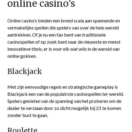
online casino’s
Online casino’s bieden een breed scala aan spannende en
vermakelijke spellen die spelers van over de hele wereld
aantrekken. Of je nu een fan bent van traditionele
casinospellen of op zoek bent naar de nieuwste en meest
innovatieve titels, er is voor elk wat wils in de wereld van
online gokken.
Blackjack
Met zijn eenvoudige regels en strategische gameplay is
Blackjack een van de populairste casinospellen ter wereld.
Spelers genieten van de spanning van het proberen om de
dealer te verslaan door zo dicht mogelijk bij 21 te komen
zonder bust te gaan.
Roulette