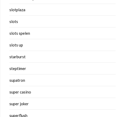
slotplaza
slots
slots spelen
slots up
starburst
steptimer
supatron
super casino
super joker
superflush