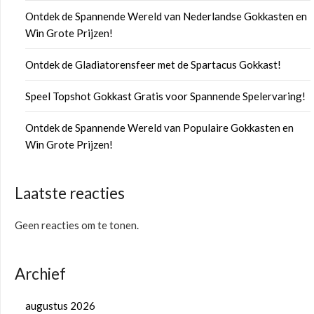
Ontdek de Spannende Wereld van Nederlandse Gokkasten en
Win Grote Prijzen!
Ontdek de Gladiatorensfeer met de Spartacus Gokkast!
Speel Topshot Gokkast Gratis voor Spannende Spelervaring!
Ontdek de Spannende Wereld van Populaire Gokkasten en
Win Grote Prijzen!
Laatste reacties
Geen reacties om te tonen.
Archief
augustus 2026