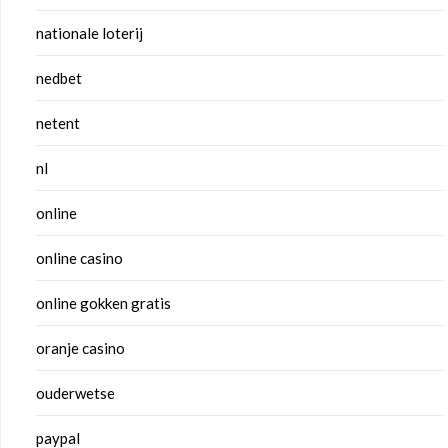
nationale loterij
nedbet
netent
nl
online
online casino
online gokken gratis
oranje casino
ouderwetse
paypal