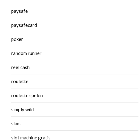
paysafe
paysafecard
poker
random runner
reel cash
roulette
roulette spelen
simply wild
slam
slot machine gratis