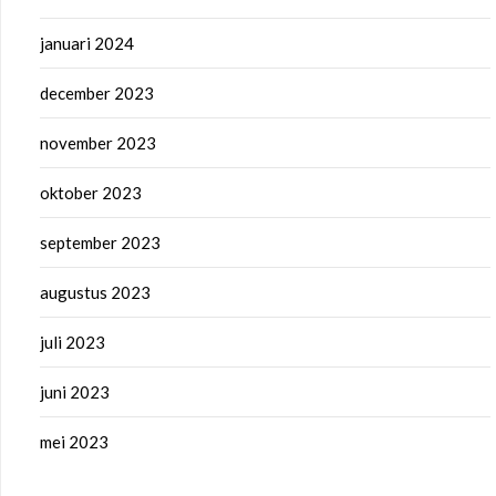
januari 2024
december 2023
november 2023
oktober 2023
september 2023
augustus 2023
juli 2023
juni 2023
mei 2023