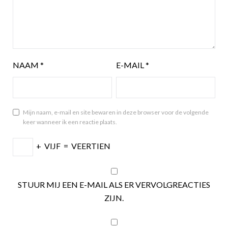
NAAM
*
E-MAIL
*
Mijn naam, e-mail en site bewaren in deze browser voor de volgende
keer wanneer ik een reactie plaats.
+
VIJF
=
VEERTIEN
STUUR MIJ EEN E-MAIL ALS ER VERVOLGREACTIES
ZIJN.