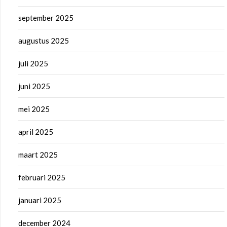
september 2025
augustus 2025
juli 2025
juni 2025
mei 2025
april 2025
maart 2025
februari 2025
januari 2025
december 2024