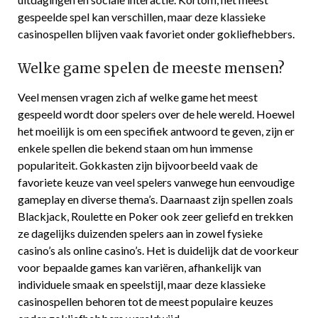
gespeelde spel kan verschillen, maar deze klassieke
casinospellen blijven vaak favoriet onder gokliefhebbers.
Welke game spelen de meeste mensen?
Veel mensen vragen zich af welke game het meest
gespeeld wordt door spelers over de hele wereld. Hoewel
het moeilijk is om een specifiek antwoord te geven, zijn er
enkele spellen die bekend staan om hun immense
populariteit. Gokkasten zijn bijvoorbeeld vaak de
favoriete keuze van veel spelers vanwege hun eenvoudige
gameplay en diverse thema’s. Daarnaast zijn spellen zoals
Blackjack, Roulette en Poker ook zeer geliefd en trekken
ze dagelijks duizenden spelers aan in zowel fysieke
casino’s als online casino’s. Het is duidelijk dat de voorkeur
voor bepaalde games kan variëren, afhankelijk van
individuele smaak en speelstijl, maar deze klassieke
casinospellen behoren tot de meest populaire keuzes