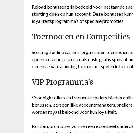
Reload bonussen zijn bedoeld voor bestaande sp
storting doen op hun account. Deze bonussen kun
loyaliteitsprogramma’s of speciale promoties.
Toernooien en Competities
Sommige online casino’s organiseren toernooien e
opnemen voor prijzen zoals cash, gratis spins of
dimensie van spanning toe aan het spelen in het onl
VIP Programma’s
Voor high rollers en frequente spelers bieden onl
bonussen, persoonlijke accountmanagers, snellere 
worden royaal beloond voor hun loyaliteit.
Kortom, promoties vormen een essentieel onderdee