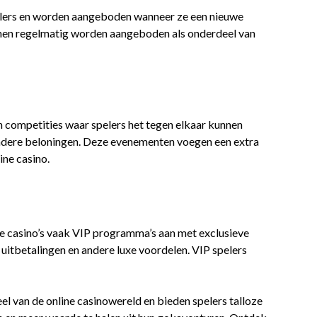
elers en worden aangeboden wanneer ze een nieuwe
nen regelmatig worden aangeboden als onderdeel van
n competities waar spelers het tegen elkaar kunnen
 andere beloningen. Deze evenementen voegen een extra
ine casino.
ine casino’s vaak VIP programma’s aan met exclusieve
uitbetalingen en andere luxe voordelen. VIP spelers
l van de online casinowereld en bieden spelers talloze