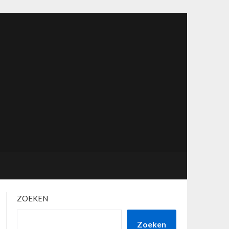
ZOEKEN
Zoeken