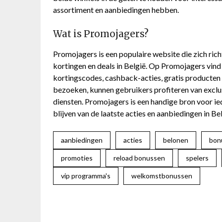
assortiment en aanbiedingen hebben.
Wat is Promojagers?
Promojagers is een populaire website die zich ric
kortingen en deals in België. Op Promojagers vind
kortingscodes, cashback-acties, gratis producten
bezoeken, kunnen gebruikers profiteren van exclu
diensten. Promojagers is een handige bron voor ie
blijven van de laatste acties en aanbiedingen in Bel
aanbiedingen
acties
belonen
bon
promoties
reload bonussen
spelers
vip programma's
welkomstbonussen