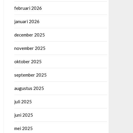
februari 2026
januari 2026
december 2025
november 2025
oktober 2025
september 2025
augustus 2025
juli 2025
juni 2025
mei 2025