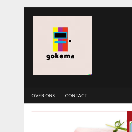
OVER ONS
CONTACT