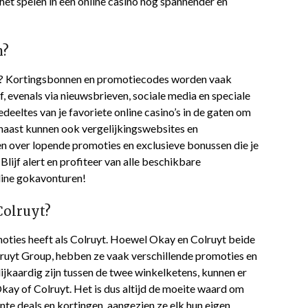
het spelen in een online casino nog spannender en
n?
’s? Kortingsbonnen en promotiecodes worden vaak
, evenals via nieuwsbrieven, sociale media en speciale
eltes van je favoriete online casino’s in de gaten om
naast kunnen ook vergelijkingswebsites en
en over lopende promoties en exclusieve bonussen die je
lijf alert en profiteer van alle beschikbare
line gokavonturen!
Colruyt?
oties heeft als Colruyt. Hoewel Okay en Colruyt beide
lruyt Group, hebben ze vaak verschillende promoties en
ijkaardig zijn tussen de twee winkelketens, kunnen er
Okay of Colruyt. Het is dus altijd de moeite waard om
nte deals en kortingen, aangezien ze elk hun eigen