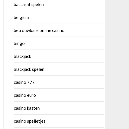
baccarat spelen
belgium
betrouwbare online casino
bingo
blackjack
blackjack spelen
casino 777
casino euro
casino kasten
casino spelletjes