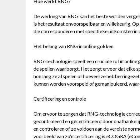
Hoe werkt RNG?
De werking van RNG kan het beste worden vergele
is het resultaat onvoorspelbaar en willekeurig. O
die corresponderen met specifieke uitkomsten in c
Het belang van RNG in online gokken
RNG-technologie speelt een cruciale rol in onlin
de spellen waarborgt. Het zorgt ervoor dat elke s
hoe lang ze al spelen of hoeveel ze hebben ingeze
kunnen worden voorspeld of gemanipuleerd, waard
Certificering en controle
Om ervoor te zorgen dat RNG-technologie correct
gecontroleerd en gecertificeerd door onafhankeli
en controleren of ze voldoen aan de vereiste nor
voorbeeld van zo’n certificering is eCOGRA (eCo