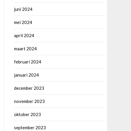
juni 2024
mei 2024
april 2024
maart 2024
februari 2024
januari 2024
december 2023
november 2023
oktober 2023
september 2023