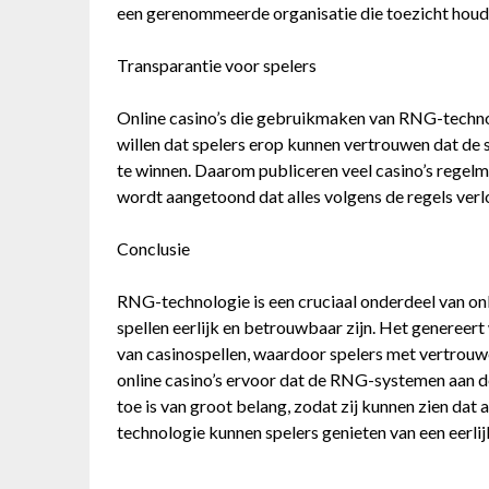
een gerenommeerde organisatie die toezicht houdt 
Transparantie voor spelers
Online casino’s die gebruikmaken van RNG-technol
willen dat spelers erop kunnen vertrouwen dat de s
te winnen. Daarom publiceren veel casino’s regel
wordt aangetoond dat alles volgens de regels verl
Conclusie
RNG-technologie is een cruciaal onderdeel van on
spellen eerlijk en betrouwbaar zijn. Het genereert
van casinospellen, waardoor spelers met vertrouw
online casino’s ervoor dat de RNG-systemen aan d
toe is van groot belang, zodat zij kunnen zien dat 
technologie kunnen spelers genieten van een eerlij