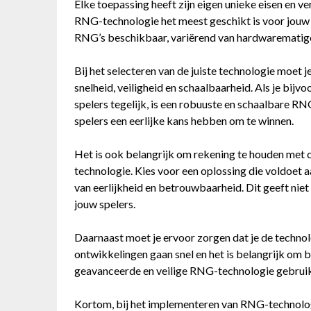
Elke toepassing heeft zijn eigen unieke eisen en v
RNG-technologie het meest geschikt is voor jouw s
RNG’s beschikbaar, variërend van hardwarematige
Bij het selecteren van de juiste technologie moet
snelheid, veiligheid en schaalbaarheid. Als je bij
spelers tegelijk, is een robuuste en schaalbare RN
spelers een eerlijke kans hebben om te winnen.
Het is ook belangrijk om rekening te houden met 
technologie. Kies voor een oplossing die voldoet 
van eerlijkheid en betrouwbaarheid. Dit geeft niet
jouw spelers.
Daarnaast moet je ervoor zorgen dat je de techno
ontwikkelingen gaan snel en het is belangrijk om bi
geavanceerde en veilige RNG-technologie gebruik
Kortom, bij het implementeren van RNG-technologi