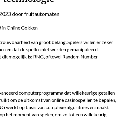
i 2023
door
fruitautomaten
d in Online Gokken
etrouwbaarheid van groot belang. Spelers willen er zeker
nen en dat de spellen niet worden gemanipuleerd.
dat dit mogelijk is: RNG, oftewel Random Number
anceerd computerprogramma dat willekeurige getallen
uikt om de uitkomst van online casinospellen te bepalen,
RNG werkt op basis van complexe algoritmes en maakt
d op het moment van spelen, om zo tot een willekeurig