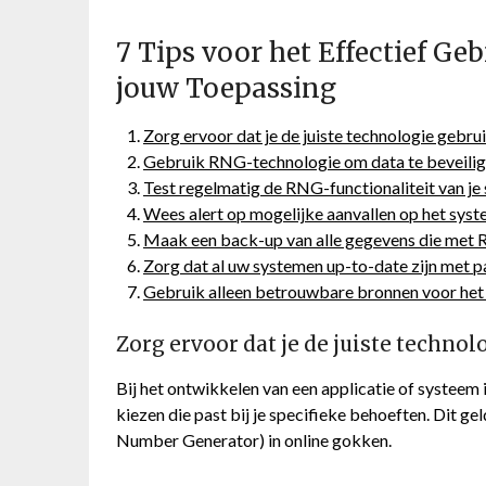
7 Tips voor het Effectief G
jouw Toepassing
Zorg ervoor dat je de juiste technologie gebrui
Gebruik RNG-technologie om data te beveilige
Test regelmatig de RNG-functionaliteit van je
Wees alert op mogelijke aanvallen op het syst
Maak een back-up van alle gegevens die met
Zorg dat al uw systemen up-to-date zijn met p
Gebruik alleen betrouwbare bronnen voor he
Zorg ervoor dat je de juiste technol
Bij het ontwikkelen van een applicatie of systeem i
kiezen die past bij je specifieke behoeften. Dit 
Number Generator) in online gokken.