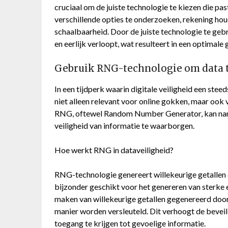
cruciaal om de juiste technologie te kiezen die pa
verschillende opties te onderzoeken, rekening ho
schaalbaarheid. Door de juiste technologie te geb
en eerlijk verloopt, wat resulteert in een optimale
Gebruik RNG-technologie om data te
In een tijdperk waarin digitale veiligheid een stee
niet alleen relevant voor online gokken, maar ook 
RNG, oftewel Random Number Generator, kan name
veiligheid van informatie te waarborgen.
Hoe werkt RNG in dataveiligheid?
RNG-technologie genereert willekeurige getallen 
bijzonder geschikt voor het genereren van sterke
maken van willekeurige getallen gegenereerd doo
manier worden versleuteld. Dit verhoogt de bevei
toegang te krijgen tot gevoelige informatie.