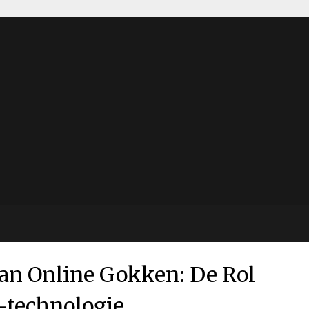
an Online Gokken: De Rol
technologie