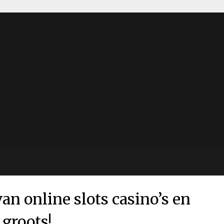
n online slots casino’s en
 groots!