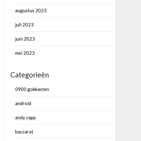
augustus 2023
juli 2023
juni 2023
mei 2023
Categorieën
0900 gokkasten
android
andy capp
baccarat