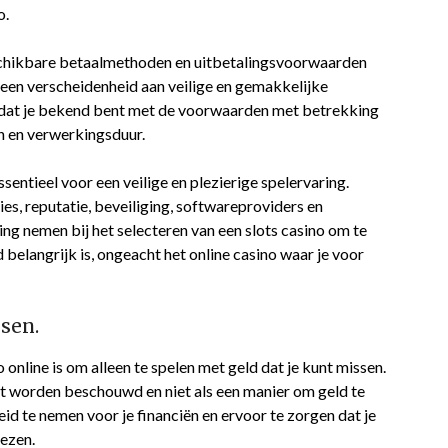
o.
beschikbare betaalmethoden en uitbetalingsvoorwaarden
n een verscheidenheid aan veilige en gemakkelijke
 dat je bekend bent met de voorwaarden met betrekking
n en verwerkingsduur.
sentieel voor een veilige en plezierige spelervaring.
es, reputatie, beveiliging, softwareproviders en
g nemen bij het selecteren van een slots casino om te
 belangrijk is, ongeacht het online casino waar je voor
ssen.
o online is om alleen te spelen met geld dat je kunt missen.
t worden beschouwd en niet als een manier om geld te
id te nemen voor je financiën en ervoor te zorgen dat je
iezen.