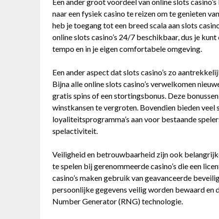
Een ander groot voordeel van online slots casino’s
naar een fysiek casino te reizen om te genieten va
heb je toegang tot een breed scala aan slots casino
online slots casino’s 24/7 beschikbaar, dus je kunt
tempo en in je eigen comfortabele omgeving.
Een ander aspect dat slots casino’s zo aantrekkeli
Bijna alle online slots casino’s verwelkomen nieu
gratis spins of een stortingsbonus. Deze bonussen g
winstkansen te vergroten. Bovendien bieden veel s
loyaliteitsprogramma’s aan voor bestaande speler
spelactiviteit.
Veiligheid en betrouwbaarheid zijn ook belangrijke 
te spelen bij gerenommeerde casino’s die een lice
casino’s maken gebruik van geavanceerde beveilig
persoonlijke gegevens veilig worden bewaard en da
Number Generator (RNG) technologie.