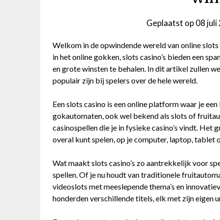
Geplaatst op
08 jul
Welkom in de opwindende wereld van online slots c
in het online gokken, slots casino’s bieden een s
en grote winsten te behalen. In dit artikel zullen 
populair zijn bij spelers over de hele wereld.
Een slots casino is een online platform waar je e
gokautomaten, ook wel bekend als slots of fruitaut
casinospellen die je in fysieke casino’s vindt. Het gr
overal kunt spelen, op je computer, laptop, tablet 
Wat maakt slots casino’s zo aantrekkelijk voor sp
spellen. Of je nu houdt van traditionele fruitaut
videoslots met meeslepende thema’s en innovatieve f
honderden verschillende titels, elk met zijn eige