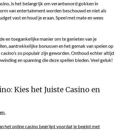
casino, is het belangrijk om verantwoord gokken in
vorm van entertainment worden beschouwd en niet als
budget vast en houd je eraan. Speel met mate en wees
de en toegankelijke manier om te genieten van je
llen, aantrekkelijke bonussen en het gemak van spelen op
 casino’s zo populair zijn geworden. Onthoud echter altijd
winding en spanning die deze spellen bieden. Veel geluk!
no: Kies het Juiste Casino en
en.
n het online casino begrijpt voordat je begint met