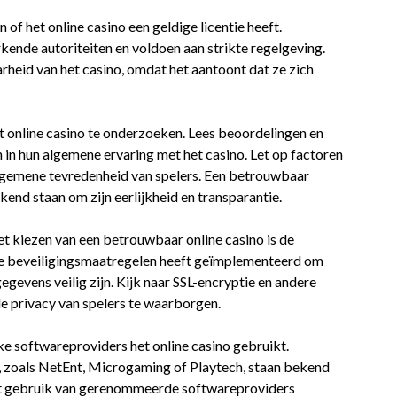
n of het online casino een geldige licentie heeft.
ende autoriteiten en voldoen aan strikte regelgeving.
arheid van het casino, omdat het aantoont dat ze zich
et online casino te onderzoeken. Lees beoordelingen en
n in hun algemene ervaring met het casino. Let op factoren
algemene tevredenheid van spelers. Een betrouwbaar
nd staan ​​om zijn eerlijkheid en transparantie.
t kiezen van een betrouwbaar online casino is de
rde beveiligingsmaatregelen heeft geïmplementeerd om
gegevens veilig zijn. Kijk naar SSL-encryptie en andere
e privacy van spelers te waarborgen.
ke softwareproviders het online casino gebruikt.
zoals NetEnt, Microgaming of Playtech, staan ​​bekend
Het gebruik van gerenommeerde softwareproviders