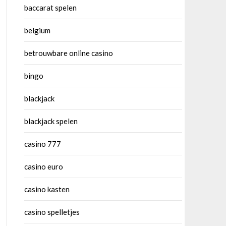
baccarat spelen
belgium
betrouwbare online casino
bingo
blackjack
blackjack spelen
casino 777
casino euro
casino kasten
casino spelletjes