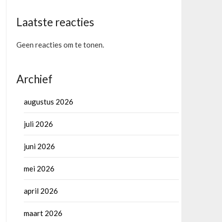
Laatste reacties
Geen reacties om te tonen.
Archief
augustus 2026
juli 2026
juni 2026
mei 2026
april 2026
maart 2026