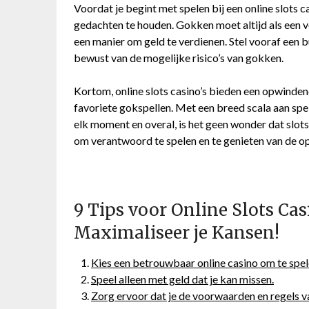
Voordat je begint met spelen bij een online slots 
gedachten te houden. Gokken moet altijd als een 
een manier om geld te verdienen. Stel vooraf een 
bewust van de mogelijke risico’s van gokken.
Kortom, online slots casino’s bieden een opwinden
favoriete gokspellen. Met een breed scala aan spe
elk moment en overal, is het geen wonder dat slots
om verantwoord te spelen en te genieten van de op
9 Tips voor Online Slots Casi
Maximaliseer je Kansen!
Kies een betrouwbaar online casino om te spel
Speel alleen met geld dat je kan missen.
Zorg ervoor dat je de voorwaarden en regels va