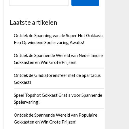
Laatste artikelen
Ontdek de Spanning van de Super Hot Gokkast:
Een Opwindend Spelervaring Awaits!
Ontdek de Spannende Wereld van Nederlandse
Gokkasten en Win Grote Prijzen!
Ontdek de Gladiatorensfeer met de Spartacus
Gokkast!
Speel Topshot Gokkast Gratis voor Spannende
Spelervaring!
Ontdek de Spannende Wereld van Populaire
Gokkasten en Win Grote Prijzen!