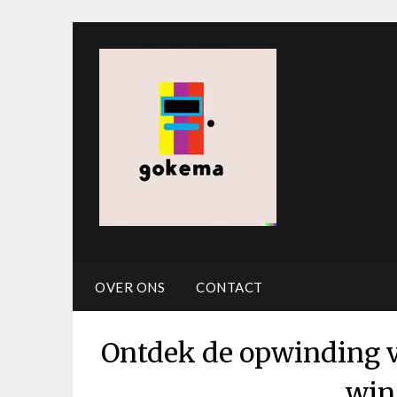
OVER ONS
CONTACT
Ontdek de opwinding va
win