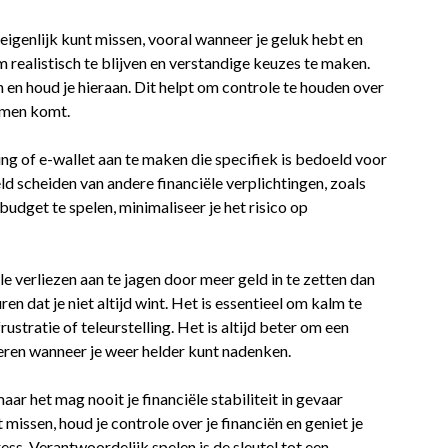
e eigenlijk kunt missen, vooral wanneer je geluk hebt en
m realistisch te blijven en verstandige keuzes te maken.
n en houd je hieraan. Dit helpt om controle te houden over
lemen komt.
ng of e-wallet aan te maken die specifiek is bedoeld voor
 scheiden van andere financiële verplichtingen, zoals
budget te spelen, minimaliseer je het risico op
le verliezen aan te jagen door meer geld in te zetten dan
en dat je niet altijd wint. Het is essentieel om kalm te
rustratie of teleurstelling. Het is altijd beter om een
eren wanneer je weer helder kunt nadenken.
r het mag nooit je financiële stabiliteit in gevaar
 missen, houd je controle over je financiën en geniet je
ss. Verantwoordelijk spelen is de sleutel tot een