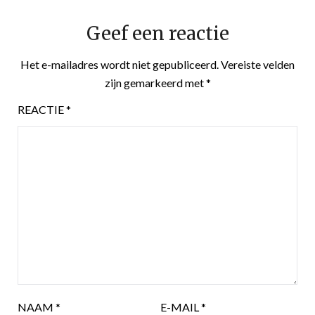
Geef een reactie
Het e-mailadres wordt niet gepubliceerd.
Vereiste velden
zijn gemarkeerd met
*
REACTIE
*
NAAM
*
E-MAIL
*