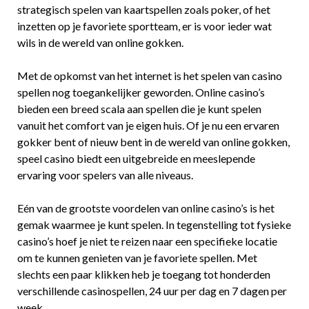
strategisch spelen van kaartspellen zoals poker, of het
inzetten op je favoriete sportteam, er is voor ieder wat
wils in de wereld van online gokken.
Met de opkomst van het internet is het spelen van casino
spellen nog toegankelijker geworden. Online casino’s
bieden een breed scala aan spellen die je kunt spelen
vanuit het comfort van je eigen huis. Of je nu een ervaren
gokker bent of nieuw bent in de wereld van online gokken,
speel casino biedt een uitgebreide en meeslepende
ervaring voor spelers van alle niveaus.
Eén van de grootste voordelen van online casino’s is het
gemak waarmee je kunt spelen. In tegenstelling tot fysieke
casino’s hoef je niet te reizen naar een specifieke locatie
om te kunnen genieten van je favoriete spellen. Met
slechts een paar klikken heb je toegang tot honderden
verschillende casinospellen, 24 uur per dag en 7 dagen per
week.