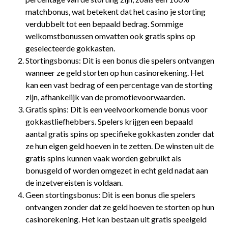
matchbonus, wat betekent dat het casino je storting
verdubbelt tot een bepaald bedrag. Sommige
welkomstbonussen omvatten ook gratis spins op
geselecteerde gokkasten.
Stortingsbonus: Dit is een bonus die spelers ontvangen
wanneer ze geld storten op hun casinorekening. Het
kan een vast bedrag of een percentage van de storting
zijn, afhankelijk van de promotievoorwaarden.
Gratis spins: Dit is een veelvoorkomende bonus voor
gokkastliefhebbers. Spelers krijgen een bepaald
aantal gratis spins op specifieke gokkasten zonder dat
ze hun eigen geld hoeven in te zetten. De winsten uit de
gratis spins kunnen vaak worden gebruikt als
bonusgeld of worden omgezet in echt geld nadat aan
de inzetvereisten is voldaan.
Geen stortingsbonus: Dit is een bonus die spelers
ontvangen zonder dat ze geld hoeven te storten op hun
casinorekening. Het kan bestaan uit gratis speelgeld