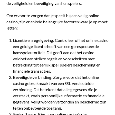
de veiligheid en beveiliging van hun spelers.
Om ervoor te zorgen dat je speelt bij een veilig online
casino, zijn er enkele belangrijke factoren waar je op moet
letten:
Licentie en regelgeving: Controleer of het online casino
een geldige licentie heeft van een gerespecteerde
kansspelautoriteit. Dit geeft aan dat het casino
voldoet aan strikte regels en voorschriften met
betrekking tot eerlijk spel, spelersbescherming en
financiële transacties.
Beveiligde verbinding: Zorg ervoor dat het online
casino gebruikmaakt van een SSL-versleutelde
verbinding. Dit betekent dat alle gegevens die je
verstrekt, zoals persoonlijke informatie en financiële
gegevens, veilig worden verzonden en beschermd zijn
tegen onbevoegde toegang.
Spelsoftware: Kies voor online casino’s die