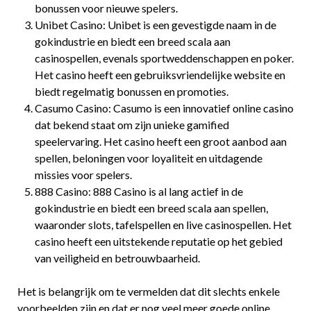
bonussen voor nieuwe spelers.
Unibet Casino: Unibet is een gevestigde naam in de
gokindustrie en biedt een breed scala aan
casinospellen, evenals sportweddenschappen en poker.
Het casino heeft een gebruiksvriendelijke website en
biedt regelmatig bonussen en promoties.
Casumo Casino: Casumo is een innovatief online casino
dat bekend staat om zijn unieke gamified
speelervaring. Het casino heeft een groot aanbod aan
spellen, beloningen voor loyaliteit en uitdagende
missies voor spelers.
888 Casino: 888 Casino is al lang actief in de
gokindustrie en biedt een breed scala aan spellen,
waaronder slots, tafelspellen en live casinospellen. Het
casino heeft een uitstekende reputatie op het gebied
van veiligheid en betrouwbaarheid.
Het is belangrijk om te vermelden dat dit slechts enkele
voorbeelden zijn en dat er nog veel meer goede online