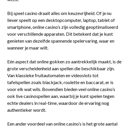
Bij speel casino draait alles om keuzevrijheid. Of je nu
liever speelt op een desktopcomputer, laptop, tablet of
smartphone, online casino’s zijn volledig geoptimaliseerd
voor verschillende apparaten. Dit betekent dat je kunt
genieten van dezelfde spannende spelervaring, waar en
wanneer je maar wilt.
Eén aspect dat online gokken zo aantrekkelijk maakt, is de
grote verscheidenheid aan spellen die beschikbaar zijn.
Van klassieke fruitautomaten en videoslots tot
tafelspellen zoals blackjack, roulette en baccarat, er is
voor elk wat wils. Bovendien bieden veel online casino’s
ook live casinospellen aan, waarbij je kunt spelen tegen
echte dealers in real-time, waardoor de ervaring nog
authentieker wordt.
Een ander voordeel van online casino’s is het grote aantal