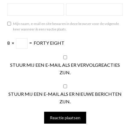
Mijn naam, e-mail en site bewaren in deze browser voor de volgende
keer wanneer ik een reactie plaats.
8
×
=
FORTY EIGHT
STUUR MIJ EEN E-MAIL ALS ER VERVOLGREACTIES
ZIJN.
STUUR MIJ EEN E-MAIL ALS ER NIEUWE BERICHTEN
ZIJN.