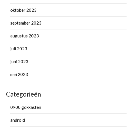
oktober 2023
september 2023
augustus 2023
juli 2023
juni 2023
mei 2023
Categorieën
0900 gokkasten
android