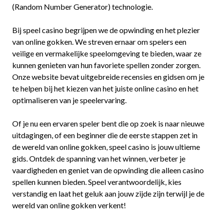
(Random Number Generator) technologie.
Bij speel casino begrijpen we de opwinding en het plezier
van online gokken. We streven ernaar om spelers een
veilige en vermakelijke speelomgeving te bieden, waar ze
kunnen genieten van hun favoriete spellen zonder zorgen.
Onze website bevat uitgebreide recensies en gidsen om je
te helpen bij het kiezen van het juiste online casino en het
optimaliseren van je speelervaring.
Of je nu een ervaren speler bent die op zoek is naar nieuwe
uitdagingen, of een beginner die de eerste stappen zet in
de wereld van online gokken, speel casino is jouw ultieme
gids. Ontdek de spanning van het winnen, verbeter je
vaardigheden en geniet van de opwinding die alleen casino
spellen kunnen bieden. Speel verantwoordelijk, kies
verstandig en laat het geluk aan jouw zijde zijn terwijl je de
wereld van online gokken verkent!