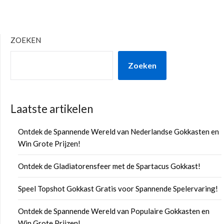
ZOEKEN
Zoeken
Laatste artikelen
Ontdek de Spannende Wereld van Nederlandse Gokkasten en
Win Grote Prijzen!
Ontdek de Gladiatorensfeer met de Spartacus Gokkast!
Speel Topshot Gokkast Gratis voor Spannende Spelervaring!
Ontdek de Spannende Wereld van Populaire Gokkasten en
Win Grote Prijzen!