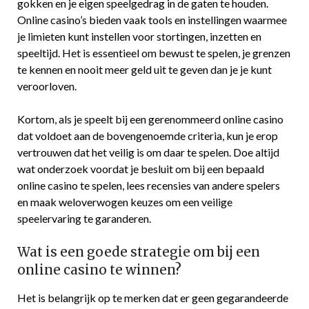
gokken en je eigen speelgedrag in de gaten te houden.
Online casino’s bieden vaak tools en instellingen waarmee
je limieten kunt instellen voor stortingen, inzetten en
speeltijd. Het is essentieel om bewust te spelen, je grenzen
te kennen en nooit meer geld uit te geven dan je je kunt
veroorloven.
Kortom, als je speelt bij een gerenommeerd online casino
dat voldoet aan de bovengenoemde criteria, kun je erop
vertrouwen dat het veilig is om daar te spelen. Doe altijd
wat onderzoek voordat je besluit om bij een bepaald
online casino te spelen, lees recensies van andere spelers
en maak weloverwogen keuzes om een veilige
speelervaring te garanderen.
Wat is een goede strategie om bij een
online casino te winnen?
Het is belangrijk op te merken dat er geen gegarandeerde