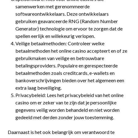
samenwerken met gerenommeerde
softwareontwikkelaars. Deze ontwikkelaars
gebruiken geavanceerde RNG (Random Number
Generator) technologie om ervoor te zorgen dat de
spellen eerlijk en willekeurig verlopen.
Veilige betaalmethoden: Controleer welke
betaalmethoden het online casino accepteert en of ze
gebruikmaken van veilige en betrouwbare
betalingsproviders. Populaire en gerespecteerde
betaalmethoden zoals creditcards, e-wallets en
bankoverschrijvingen bieden over het algemeen een
extra laag beveiliging.
Privacybeleid: Lees het privacybeleid van het online
casino om er zeker van te zijn dat je persoonlijke
gegevens veilig worden behandeld en niet worden
gedeeld met derden zonder jouw toestemming.
Daarnaast is het ook belangrijk om verantwoord te