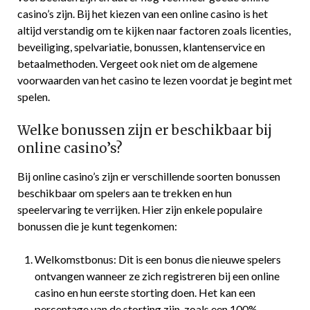
casino’s zijn. Bij het kiezen van een online casino is het
altijd verstandig om te kijken naar factoren zoals licenties,
beveiliging, spelvariatie, bonussen, klantenservice en
betaalmethoden. Vergeet ook niet om de algemene
voorwaarden van het casino te lezen voordat je begint met
spelen.
Welke bonussen zijn er beschikbaar bij
online casino’s?
Bij online casino’s zijn er verschillende soorten bonussen
beschikbaar om spelers aan te trekken en hun
speelervaring te verrijken. Hier zijn enkele populaire
bonussen die je kunt tegenkomen:
Welkomstbonus: Dit is een bonus die nieuwe spelers
ontvangen wanneer ze zich registreren bij een online
casino en hun eerste storting doen. Het kan een
percentage van de storting zijn, zoals een 100%