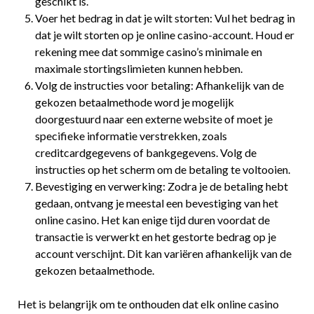
geschikt is.
Voer het bedrag in dat je wilt storten: Vul het bedrag in
dat je wilt storten op je online casino-account. Houd er
rekening mee dat sommige casino’s minimale en
maximale stortingslimieten kunnen hebben.
Volg de instructies voor betaling: Afhankelijk van de
gekozen betaalmethode word je mogelijk
doorgestuurd naar een externe website of moet je
specifieke informatie verstrekken, zoals
creditcardgegevens of bankgegevens. Volg de
instructies op het scherm om de betaling te voltooien.
Bevestiging en verwerking: Zodra je de betaling hebt
gedaan, ontvang je meestal een bevestiging van het
online casino. Het kan enige tijd duren voordat de
transactie is verwerkt en het gestorte bedrag op je
account verschijnt. Dit kan variëren afhankelijk van de
gekozen betaalmethode.
Het is belangrijk om te onthouden dat elk online casino