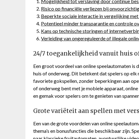
Mogelijkheid tot verslaving door continue be
Risico op financiële verliezen bij onvoorzichti
Beperkte sociale interactie in vergelijking met
Potentieel minder transparantie en controle ov
Kans op technische storingen of internetverbi
Verleiding van ongereguleerde of illegale onl
24/7 toegankelijkheid vanuit huis 
Een groot voordeel van online speelautomaten is d
huis of onderweg. Dit betekent dat spelers op el
favoriete gokspellen, zonder beperkingen aan openi
of onderweg bent met je mobiele apparaat, online
en gemak voor spelers om te genieten van spanne
Grote variëteit aan spellen met ve
Een van de grote voordelen van online speelautoma
thema’s en bonusfuncties die beschikbaar zijn. Sp
naar klassieke fruitautomaten, avontuurlijke vide