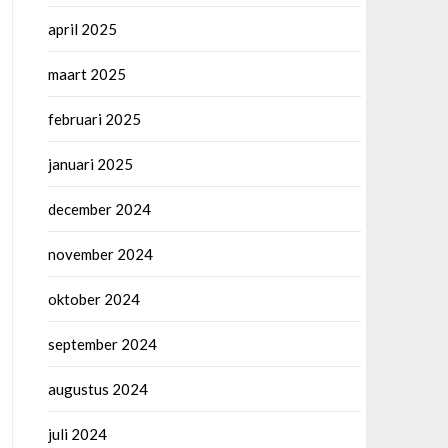
april 2025
maart 2025
februari 2025
januari 2025
december 2024
november 2024
oktober 2024
september 2024
augustus 2024
juli 2024