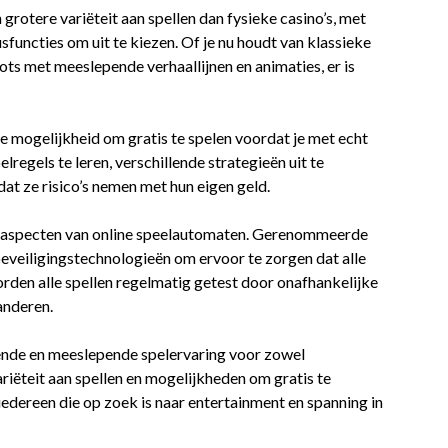
rotere variëteit aan spellen dan fysieke casino’s, met
functies om uit te kiezen. Of je nu houdt van klassieke
ots met meeslepende verhaallijnen en animaties, er is
e mogelijkheid om gratis te spelen voordat je met echt
elregels te leren, verschillende strategieën uit te
at ze risico’s nemen met hun eigen geld.
le aspecten van online speelautomaten. Gerenommeerde
eveiligingstechnologieën om ervoor te zorgen dat alle
orden alle spellen regelmatig getest door onafhankelijke
anderen.
ende en meeslepende spelervaring voor zowel
riëteit aan spellen en mogelijkheden om gratis te
iedereen die op zoek is naar entertainment en spanning in