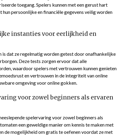
riseerde toegang. Spelers kunnen met een gerust hart
t hun persoonlijke en financiële gegevens veilig worden
ke instanties voor eerlijkheid en
n is dat ze regelmatig worden getest door onafhankelijke
arborgen. Deze tests zorgen ervoor dat alle
 worden, waardoor spelers met vertrouwen kunnen genieten
gemoedsrust en vertrouwen in de integriteit van online
rouwbare omgeving voor online gokken.
ring voor zowel beginners als ervaren
eeslepende spelervaring voor zowel beginners als
lautomaten een geweldige manier om kennis te maken met
n de mogelijkheid om gratis te oefenen voordat ze met