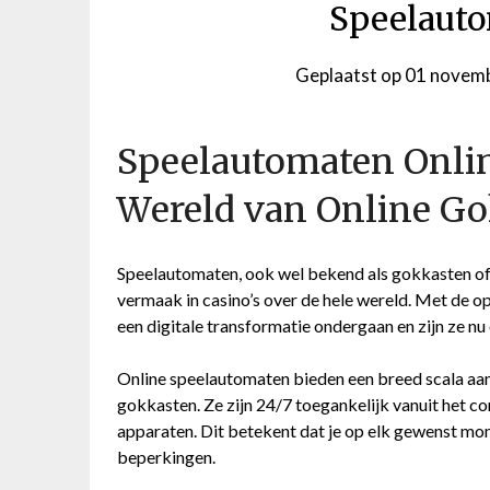
Speelauto
Geplaatst op
01 novem
Speelautomaten Onli
Wereld van Online G
Speelautomaten, ook wel bekend als gokkasten of f
vermaak in casino’s over de hele wereld. Met de 
een digitale transformatie ondergaan en zijn ze nu
Online speelautomaten bieden een breed scala aan 
gokkasten. Ze zijn 24/7 toegankelijk vanuit het c
apparaten. Dit betekent dat je op elk gewenst mo
beperkingen.