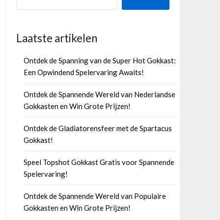
Laatste artikelen
Ontdek de Spanning van de Super Hot Gokkast:
Een Opwindend Spelervaring Awaits!
Ontdek de Spannende Wereld van Nederlandse
Gokkasten en Win Grote Prijzen!
Ontdek de Gladiatorensfeer met de Spartacus
Gokkast!
Speel Topshot Gokkast Gratis voor Spannende
Spelervaring!
Ontdek de Spannende Wereld van Populaire
Gokkasten en Win Grote Prijzen!