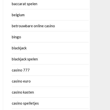
baccarat spelen
belgium
betrouwbare online casino
bingo
blackjack
blackjack spelen
casino 777
casino euro
casino kasten
casino spelletjes