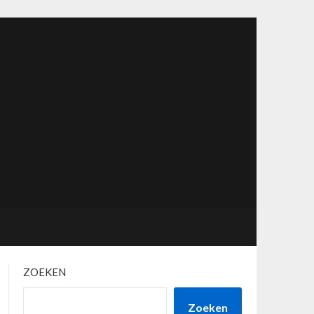
ZOEKEN
Zoeken