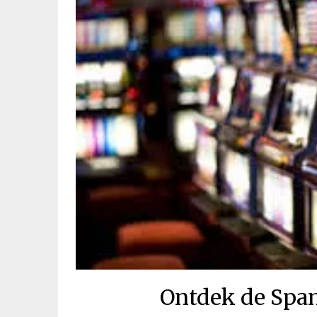
Ontdek de Spa