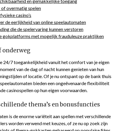
schikbaarheid en gemakkelijke toegang
g of overmatig spelen
 fysieke casino’s
er de eerlijkheid van online speelautomaten
nding die de spelervaring kunnen verstoren
ine gokplatforms met mogelijk frauduleuze praktijken
of onderweg
e 24/7 toegankelijkheid vanuit het comfort van je eigen
k moment van de dag of nacht kunnen genieten van hun
ngstijden of locatie. Of je nu ontspant op de bank thuis
 speelautomaten bieden een ongeëvenaarde flexibiliteit
nde casinospellen op hun eigen voorwaarden.
rschillende thema’s en bonusfuncties
ten is de enorme variëteit aan spellen met verschillende
elers worden verwend met keuzes, of ze nu op zoek zijn
oslots of thema-gokkasten gebaseerd op populaire films,