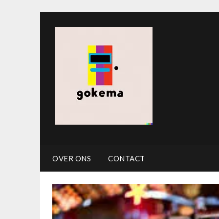
OVER ONS
CONTACT