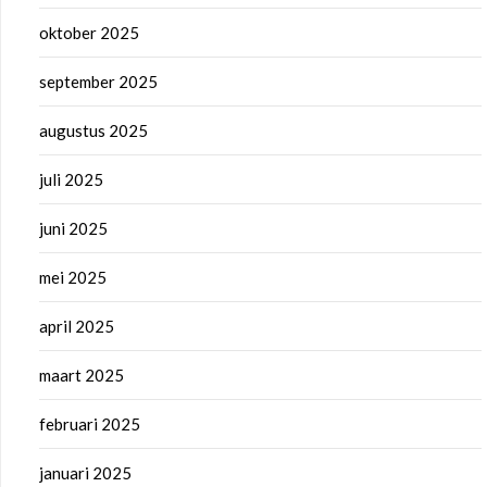
oktober 2025
september 2025
augustus 2025
juli 2025
juni 2025
mei 2025
april 2025
maart 2025
februari 2025
januari 2025