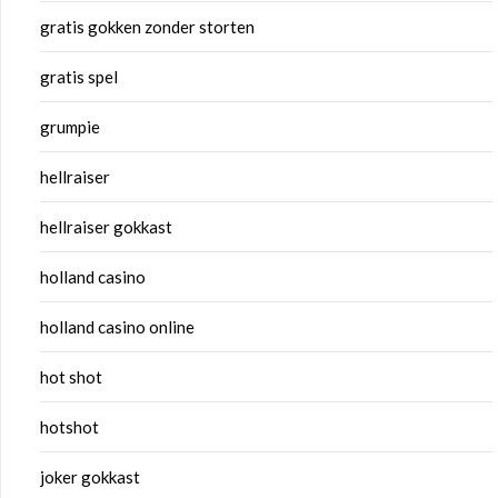
gratis gokken zonder storten
gratis spel
grumpie
hellraiser
hellraiser gokkast
holland casino
holland casino online
hot shot
hotshot
joker gokkast