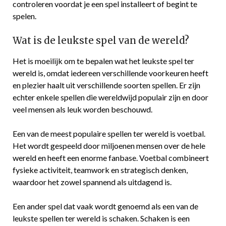
controleren voordat je een spel installeert of begint te
spelen.
Wat is de leukste spel van de wereld?
Het is moeilijk om te bepalen wat het leukste spel ter
wereld is, omdat iedereen verschillende voorkeuren heeft
en plezier haalt uit verschillende soorten spellen. Er zijn
echter enkele spellen die wereldwijd populair zijn en door
veel mensen als leuk worden beschouwd.
Een van de meest populaire spellen ter wereld is voetbal.
Het wordt gespeeld door miljoenen mensen over de hele
wereld en heeft een enorme fanbase. Voetbal combineert
fysieke activiteit, teamwork en strategisch denken,
waardoor het zowel spannend als uitdagend is.
Een ander spel dat vaak wordt genoemd als een van de
leukste spellen ter wereld is schaken. Schaken is een