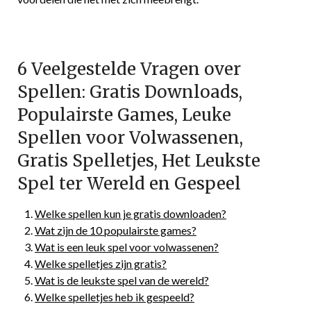
6 Veelgestelde Vragen over
Spellen: Gratis Downloads,
Populairste Games, Leuke
Spellen voor Volwassenen,
Gratis Spelletjes, Het Leukste
Spel ter Wereld en Gespeel
Welke spellen kun je gratis downloaden?
Wat zijn de 10 populairste games?
Wat is een leuk spel voor volwassenen?
Welke spelletjes zijn gratis?
Wat is de leukste spel van de wereld?
Welke spelletjes heb ik gespeeld?