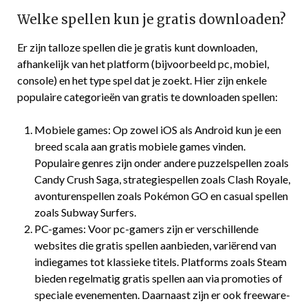
Welke spellen kun je gratis downloaden?
Er zijn talloze spellen die je gratis kunt downloaden,
afhankelijk van het platform (bijvoorbeeld pc, mobiel,
console) en het type spel dat je zoekt. Hier zijn enkele
populaire categorieën van gratis te downloaden spellen:
Mobiele games: Op zowel iOS als Android kun je een
breed scala aan gratis mobiele games vinden.
Populaire genres zijn onder andere puzzelspellen zoals
Candy Crush Saga, strategiespellen zoals Clash Royale,
avonturenspellen zoals Pokémon GO en casual spellen
zoals Subway Surfers.
PC-games: Voor pc-gamers zijn er verschillende
websites die gratis spellen aanbieden, variërend van
indiegames tot klassieke titels. Platforms zoals Steam
bieden regelmatig gratis spellen aan via promoties of
speciale evenementen. Daarnaast zijn er ook freeware-