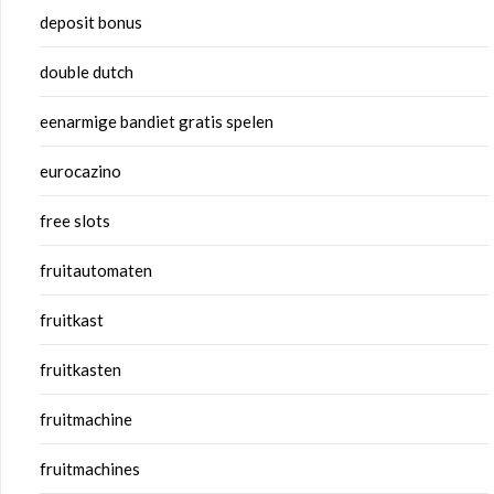
deposit bonus
double dutch
eenarmige bandiet gratis spelen
eurocazino
free slots
fruitautomaten
fruitkast
fruitkasten
fruitmachine
fruitmachines