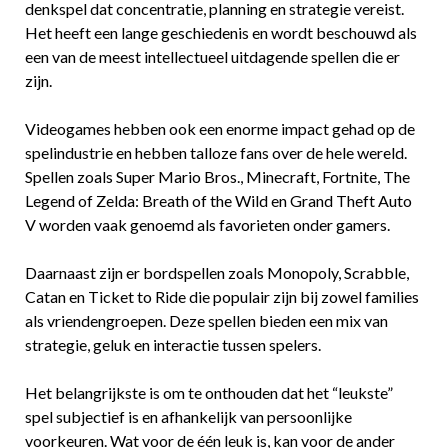
denkspel dat concentratie, planning en strategie vereist.
Het heeft een lange geschiedenis en wordt beschouwd als
een van de meest intellectueel uitdagende spellen die er
zijn.
Videogames hebben ook een enorme impact gehad op de
spelindustrie en hebben talloze fans over de hele wereld.
Spellen zoals Super Mario Bros., Minecraft, Fortnite, The
Legend of Zelda: Breath of the Wild en Grand Theft Auto
V worden vaak genoemd als favorieten onder gamers.
Daarnaast zijn er bordspellen zoals Monopoly, Scrabble,
Catan en Ticket to Ride die populair zijn bij zowel families
als vriendengroepen. Deze spellen bieden een mix van
strategie, geluk en interactie tussen spelers.
Het belangrijkste is om te onthouden dat het “leukste”
spel subjectief is en afhankelijk van persoonlijke
voorkeuren. Wat voor de één leuk is, kan voor de ander