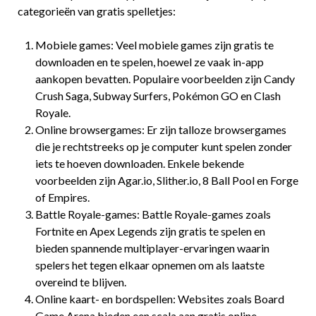
categorieën van gratis spelletjes:
Mobiele games: Veel mobiele games zijn gratis te
downloaden en te spelen, hoewel ze vaak in-app
aankopen bevatten. Populaire voorbeelden zijn Candy
Crush Saga, Subway Surfers, Pokémon GO en Clash
Royale.
Online browsergames: Er zijn talloze browsergames
die je rechtstreeks op je computer kunt spelen zonder
iets te hoeven downloaden. Enkele bekende
voorbeelden zijn Agar.io, Slither.io, 8 Ball Pool en Forge
of Empires.
Battle Royale-games: Battle Royale-games zoals
Fortnite en Apex Legends zijn gratis te spelen en
bieden spannende multiplayer-ervaringen waarin
spelers het tegen elkaar opnemen om als laatste
overeind te blijven.
Online kaart- en bordspellen: Websites zoals Board
Game Arena bieden een scala aan gratis online