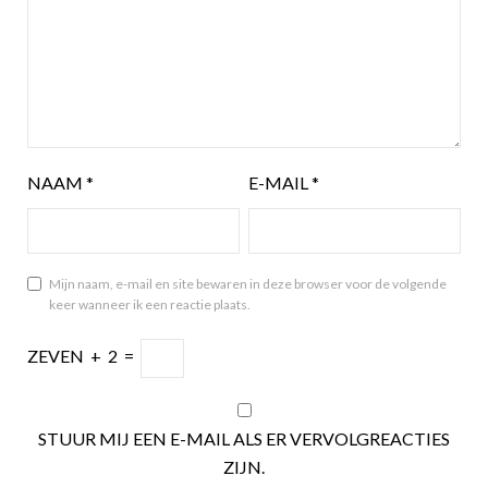
NAAM
*
E-MAIL
*
Mijn naam, e-mail en site bewaren in deze browser voor de volgende
keer wanneer ik een reactie plaats.
ZEVEN
+
2
=
STUUR MIJ EEN E-MAIL ALS ER VERVOLGREACTIES
ZIJN.