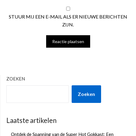
STUUR MIJ EEN E-MAIL ALS ER NIEUWE BERICHTEN
ZIJN.
ZOEKEN
Zoeken
Laatste artikelen
Ontdek de Spanning van de Super Hot Gokkast: Een