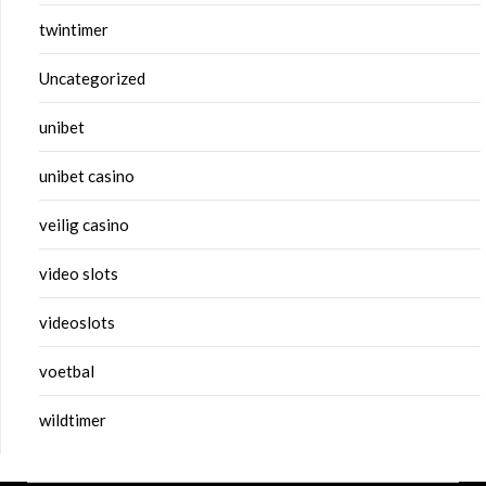
twintimer
Uncategorized
unibet
unibet casino
veilig casino
video slots
videoslots
voetbal
wildtimer