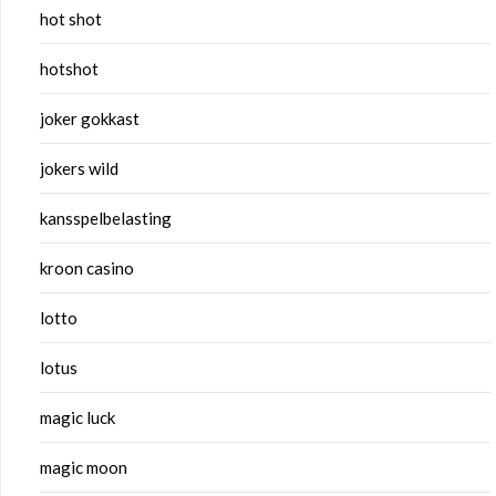
hot shot
hotshot
joker gokkast
jokers wild
kansspelbelasting
kroon casino
lotto
lotus
magic luck
magic moon