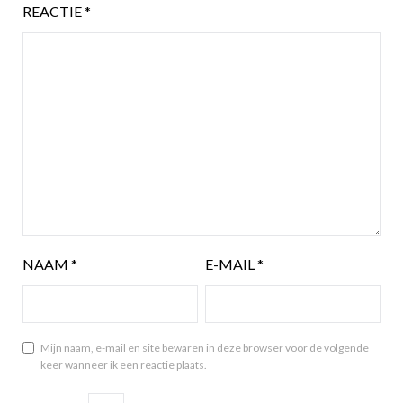
REACTIE
*
NAAM
*
E-MAIL
*
Mijn naam, e-mail en site bewaren in deze browser voor de volgende
keer wanneer ik een reactie plaats.