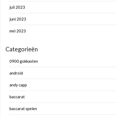
juli 2023
juni 2023
mei 2023
Categorieën
0900 gokkasten
android
andy capp
baccarat
baccarat spelen