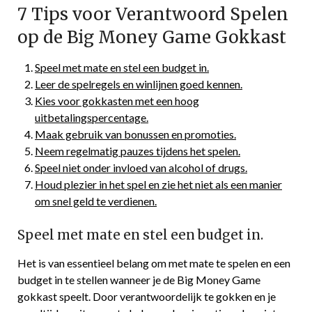
7 Tips voor Verantwoord Spelen
op de Big Money Game Gokkast
Speel met mate en stel een budget in.
Leer de spelregels en winlijnen goed kennen.
Kies voor gokkasten met een hoog
uitbetalingspercentage.
Maak gebruik van bonussen en promoties.
Neem regelmatig pauzes tijdens het spelen.
Speel niet onder invloed van alcohol of drugs.
Houd plezier in het spel en zie het niet als een manier
om snel geld te verdienen.
Speel met mate en stel een budget in.
Het is van essentieel belang om met mate te spelen en een
budget in te stellen wanneer je de Big Money Game
gokkast speelt. Door verantwoordelijk te gokken en je