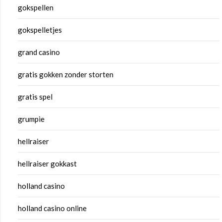
gokspellen
gokspelletjes
grand casino
gratis gokken zonder storten
gratis spel
grumpie
hellraiser
hellraiser gokkast
holland casino
holland casino online