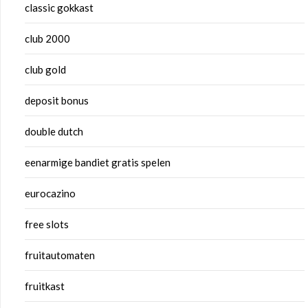
classic gokkast
club 2000
club gold
deposit bonus
double dutch
eenarmige bandiet gratis spelen
eurocazino
free slots
fruitautomaten
fruitkast