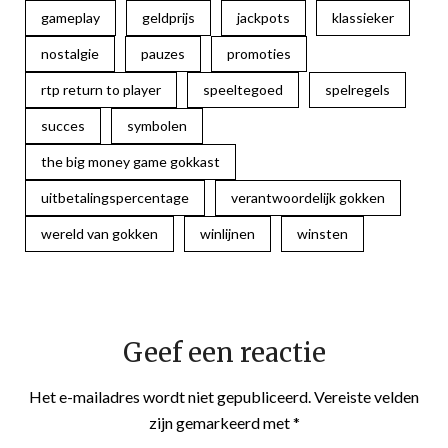
gameplay
geldprijs
jackpots
klassieker
nostalgie
pauzes
promoties
rtp return to player
speeltegoed
spelregels
succes
symbolen
the big money game gokkast
uitbetalingspercentage
verantwoordelijk gokken
wereld van gokken
winlijnen
winsten
Geef een reactie
Het e-mailadres wordt niet gepubliceerd.
Vereiste velden
zijn gemarkeerd met
*