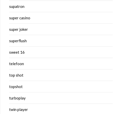
supatron
super casino
super joker
superflush
sweet 16
telefoon
top shot
topshot
turboplay
twin player