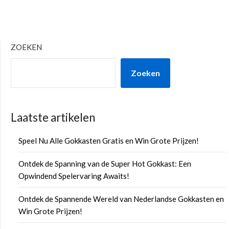
ZOEKEN
Zoeken
Laatste artikelen
Speel Nu Alle Gokkasten Gratis en Win Grote Prijzen!
Ontdek de Spanning van de Super Hot Gokkast: Een
Opwindend Spelervaring Awaits!
Ontdek de Spannende Wereld van Nederlandse Gokkasten en
Win Grote Prijzen!