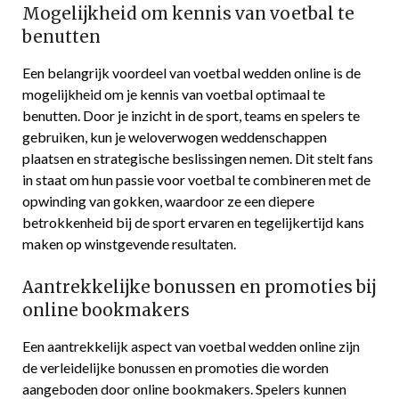
Mogelijkheid om kennis van voetbal te
benutten
Een belangrijk voordeel van voetbal wedden online is de
mogelijkheid om je kennis van voetbal optimaal te
benutten. Door je inzicht in de sport, teams en spelers te
gebruiken, kun je weloverwogen weddenschappen
plaatsen en strategische beslissingen nemen. Dit stelt fans
in staat om hun passie voor voetbal te combineren met de
opwinding van gokken, waardoor ze een diepere
betrokkenheid bij de sport ervaren en tegelijkertijd kans
maken op winstgevende resultaten.
Aantrekkelijke bonussen en promoties bij
online bookmakers
Een aantrekkelijk aspect van voetbal wedden online zijn
de verleidelijke bonussen en promoties die worden
aangeboden door online bookmakers. Spelers kunnen