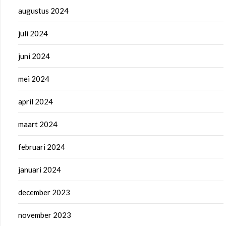
augustus 2024
juli 2024
juni 2024
mei 2024
april 2024
maart 2024
februari 2024
januari 2024
december 2023
november 2023