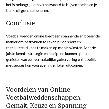
het is belangrijk om verantwoord te blijven spelen en je
bankroll goed te beheren.
Conclusie
Voetbal wedden online biedt een spannende en boeiende
manier om betrokken te raken bij de sport en
tegelijkertijd kans te maken op mooie winsten. Met de
juiste kennis, strategie en discipline kunnen spelers
genieten van een vermakelijke gokervaring en hopelijk
met succes hun voorspellingen laten uitkomen.
Voordelen van Online
Voetbalweddenschappen:
Gemak, Keuze en Spanning