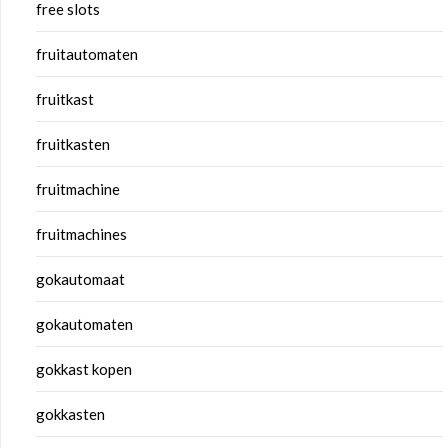
free slots
fruitautomaten
fruitkast
fruitkasten
fruitmachine
fruitmachines
gokautomaat
gokautomaten
gokkast kopen
gokkasten