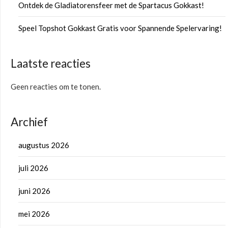
Ontdek de Gladiatorensfeer met de Spartacus Gokkast!
Speel Topshot Gokkast Gratis voor Spannende Spelervaring!
Laatste reacties
Geen reacties om te tonen.
Archief
augustus 2026
juli 2026
juni 2026
mei 2026