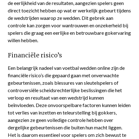
de eerlijkheid van de resultaten, aangezien spelers geen
direct toezicht hebben op wat er werkelijk gebeurt tijdens
de wedstrijden waarop ze wedden. Dit gebrek aan
controle kan zorgen voor wantrouwen en onzekerheid bij
spelers die graag een eerlijke en betrouwbare gokervaring
willen hebben.
Financiële risico’s
Een belangrijk nadeel van voetbal wedden online zijn de
financiële risico’s die gepaard gaan met onverwachte
gebeurtenissen, zoals blessures van sleutelspelers of
controversiële scheidsrechterlijke beslissingen die het
verloop en resultaat van een wedstrijd kunnen
beïnvloeden. Deze onvoorspelbare factoren kunnen leiden
tot verlies van inzetten en teleurstelling bij gokkers,
aangezien ze geen volledige controle hebben over
dergelijke gebeurtenissen die buiten hun macht liggen.
Het is daarom essentieel voor spelers om zich bewust te