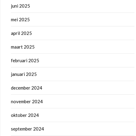
juni 2025
mei 2025
april 2025
maart 2025
februari 2025
januari 2025
december 2024
november 2024
oktober 2024
september 2024