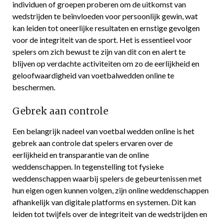
individuen of groepen proberen om de uitkomst van
wedstrijden te beïnvloeden voor persoonlijk gewin, wat
kan leiden tot oneerlijke resultaten en ernstige gevolgen
voor de integriteit van de sport. Het is essentieel voor
spelers om zich bewust te zijn van dit con en alert te
blijven op verdachte activiteiten om zo de eerlijkheid en
geloofwaardigheid van voetbalwedden online te
beschermen.
Gebrek aan controle
Een belangrijk nadeel van voetbal wedden online is het
gebrek aan controle dat spelers ervaren over de
eerlijkheid en transparantie van de online
weddenschappen. In tegenstelling tot fysieke
weddenschappen waarbij spelers de gebeurtenissen met
hun eigen ogen kunnen volgen, zijn online weddenschappen
afhankelijk van digitale platforms en systemen. Dit kan
leiden tot twijfels over de integriteit van de wedstrijden en