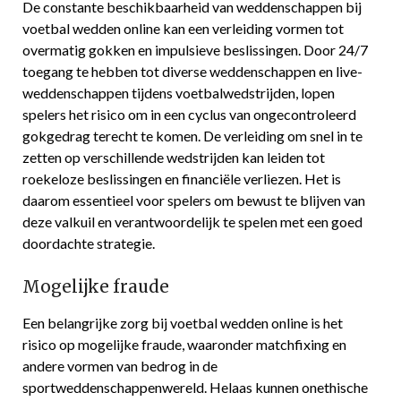
De constante beschikbaarheid van weddenschappen bij
voetbal wedden online kan een verleiding vormen tot
overmatig gokken en impulsieve beslissingen. Door 24/7
toegang te hebben tot diverse weddenschappen en live-
weddenschappen tijdens voetbalwedstrijden, lopen
spelers het risico om in een cyclus van ongecontroleerd
gokgedrag terecht te komen. De verleiding om snel in te
zetten op verschillende wedstrijden kan leiden tot
roekeloze beslissingen en financiële verliezen. Het is
daarom essentieel voor spelers om bewust te blijven van
deze valkuil en verantwoordelijk te spelen met een goed
doordachte strategie.
Mogelijke fraude
Een belangrijke zorg bij voetbal wedden online is het
risico op mogelijke fraude, waaronder matchfixing en
andere vormen van bedrog in de
sportweddenschappenwereld. Helaas kunnen onethische