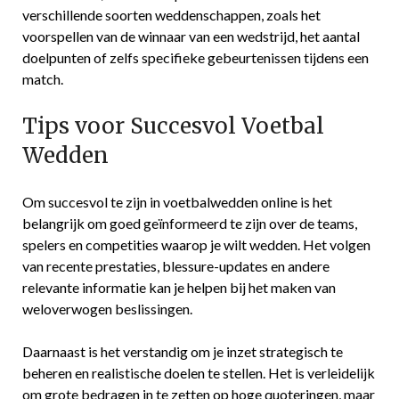
verschillende soorten weddenschappen, zoals het
voorspellen van de winnaar van een wedstrijd, het aantal
doelpunten of zelfs specifieke gebeurtenissen tijdens een
match.
Tips voor Succesvol Voetbal
Wedden
Om succesvol te zijn in voetbalwedden online is het
belangrijk om goed geïnformeerd te zijn over de teams,
spelers en competities waarop je wilt wedden. Het volgen
van recente prestaties, blessure-updates en andere
relevante informatie kan je helpen bij het maken van
weloverwogen beslissingen.
Daarnaast is het verstandig om je inzet strategisch te
beheren en realistische doelen te stellen. Het is verleidelijk
om grote bedragen in te zetten op hoge quoteringen, maar