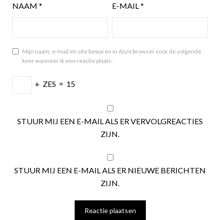
NAAM
*
E-MAIL
*
Mijn naam, e-mail en site bewaren in deze browser voor de volgende
keer wanneer ik een reactie plaats.
+
ZES
=
15
STUUR MIJ EEN E-MAIL ALS ER VERVOLGREACTIES
ZIJN.
STUUR MIJ EEN E-MAIL ALS ER NIEUWE BERICHTEN
ZIJN.