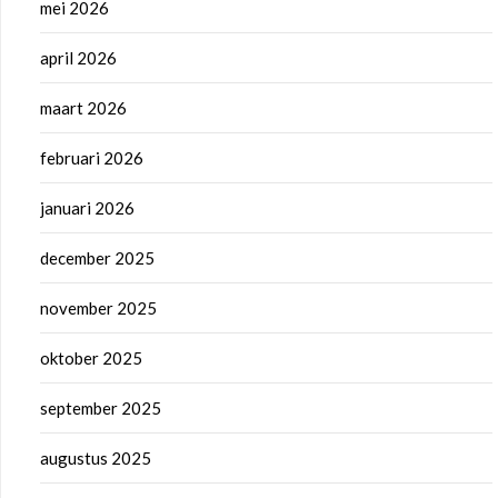
mei 2026
april 2026
maart 2026
februari 2026
januari 2026
december 2025
november 2025
oktober 2025
september 2025
augustus 2025