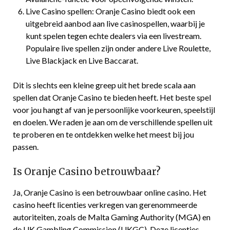
Live Casino spellen: Oranje Casino biedt ook een
uitgebreid aanbod aan live casinospellen, waarbij je
kunt spelen tegen echte dealers via een livestream.
Populaire live spellen zijn onder andere Live Roulette,
Live Blackjack en Live Baccarat.
Dit is slechts een kleine greep uit het brede scala aan
spellen dat Oranje Casino te bieden heeft. Het beste spel
voor jou hangt af van je persoonlijke voorkeuren, speelstijl
en doelen. We raden je aan om de verschillende spellen uit
te proberen en te ontdekken welke het meest bij jou
passen.
Is Oranje Casino betrouwbaar?
Ja, Oranje Casino is een betrouwbaar online casino. Het
casino heeft licenties verkregen van gerenommeerde
autoriteiten, zoals de Malta Gaming Authority (MGA) en
de UK Gambling Commission (UKGC). Deze licenties