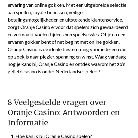
ervaring van online gokken. Met een uitgebreide selectie
aan spellen, royale bonussen, veilige
betalingsmogelijkheden en uitstekende klantenservice,
zorgt Oranje Casino ervoor dat spelers zich gewaardeerd
en vermaakt voelen tijdens hun speelsessies. Of je nu een
ervaren gokker bent of net begint met online gokken,
Oranje Casino is de ideale bestemming voor iedereen die
op zoek is naar plezier, spanning en winst. Waag vandaag
nog je kans bij Oranje Casino en ontdek waarom het zo’n
geliefd casino is onder Nederlandse spelers!
8 Veelgestelde vragen over
Oranje Casino: Antwoorden en
Informatie
Hoe kan ik bij Oranje Casino spelen?