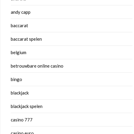
andy capp
baccarat
baccarat spelen
belgium
betrouwbare online casino
bingo
blackjack
blackjack spelen
casino 777
casino euro