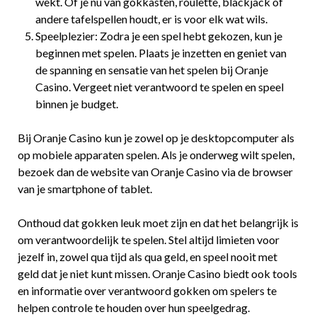
wekt. Of je nu van gokkasten, roulette, blackjack of
andere tafelspellen houdt, er is voor elk wat wils.
Speelplezier: Zodra je een spel hebt gekozen, kun je
beginnen met spelen. Plaats je inzetten en geniet van
de spanning en sensatie van het spelen bij Oranje
Casino. Vergeet niet verantwoord te spelen en speel
binnen je budget.
Bij Oranje Casino kun je zowel op je desktopcomputer als
op mobiele apparaten spelen. Als je onderweg wilt spelen,
bezoek dan de website van Oranje Casino via de browser
van je smartphone of tablet.
Onthoud dat gokken leuk moet zijn en dat het belangrijk is
om verantwoordelijk te spelen. Stel altijd limieten voor
jezelf in, zowel qua tijd als qua geld, en speel nooit met
geld dat je niet kunt missen. Oranje Casino biedt ook tools
en informatie over verantwoord gokken om spelers te
helpen controle te houden over hun speelgedrag.