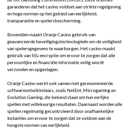
garanderen dat het casino voldoet aan strikte regelgeving
en hoge normen op het gebied van eerlijkheid,
transparantie en spelersbescherming.
Bovendien maakt Oranje Casino gebruik van
geavanceerde beveiligingstechnologieën om de veiligheid
van spelersgegevens te waarborgen. Het casino maakt
gebruik van SSL-encryptie om ervoor te zorgen dat alle
persoonlijke en financiële informatie veilig wordt
verzonden en opgeslagen.
Oranje Casino werkt ook samen met gerenommeerde
softwareontwikkelaars, zoals NetEnt, Microgaming en
Evolution Gaming, die bekend staan om hun eerlijke
spellen met willekeurige resultaten. Daarnaast worden alle
spellen regelmatig gecontroleerd door onafhankelijke
instanties om ervoor te zorgen dat ze voldoen aan de
hoogste normen van eerlijkheid.