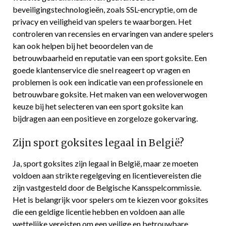
beveiligingstechnologieën, zoals SSL-encryptie, om de
privacy en veiligheid van spelers te waarborgen. Het
controleren van recensies en ervaringen van andere spelers
kan ook helpen bij het beoordelen van de
betrouwbaarheid en reputatie van een sport goksite. Een
goede klantenservice die snel reageert op vragen en
problemen is ook een indicatie van een professionele en
betrouwbare goksite. Het maken van een weloverwogen
keuze bij het selecteren van een sport goksite kan
bijdragen aan een positieve en zorgeloze gokervaring.
Zijn sport goksites legaal in België?
Ja, sport goksites zijn legaal in België, maar ze moeten
voldoen aan strikte regelgeving en licentievereisten die
zijn vastgesteld door de Belgische Kansspelcommissie.
Het is belangrijk voor spelers om te kiezen voor goksites
die een geldige licentie hebben en voldoen aan alle
wettelijke vereisten om een veilige en betrouwbare