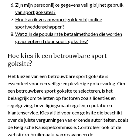
Zijn mijn persoonlijke gegevens veilig bij het gebruik
van sport goksites?
Hoe kan ik verantwoord gokken bij online
sportweddenschappen?
Wat zijn de populairste betaalmethoden die worden
geaccepteerd door sport goksites?
Hoe kies ik een betrouwbare sport
goksite?
Het kiezen van een betrouwbare sport goksite is
essentieel voor een veilige en plezierige gokervaring. Om
een betrouwbare sport goksite te selecteren, is het
belangrijk om te letten op factoren zoals licenties en
regelgeving, beveiligingsmaatregelen, reputatie en
klantenservice. Kies altijd voor een goksite die beschikt
over de juiste vergunningen van erkende autoriteiten, zoals
de Belgische Kansspelcommissie. Controleer ook of de
website gebruikmaakt van geavanceerde