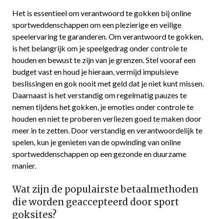
Het is essentieel om verantwoord te gokken bij online
sportweddenschappen om een plezierige en veilige
speelervaring te garanderen. Om verantwoord te gokken,
is het belangrijk om je speelgedrag onder controle te
houden en bewust te zijn van je grenzen. Stel vooraf een
budget vast en houd je hieraan, vermijd impulsieve
beslissingen en gok nooit met geld dat je niet kunt missen.
Daarnaast is het verstandig om regelmatig pauzes te
nemen tijdens het gokken, je emoties onder controle te
houden en niet te proberen verliezen goed te maken door
meer in te zetten. Door verstandig en verantwoordelijk te
spelen, kun je genieten van de opwinding van online
sportweddenschappen op een gezonde en duurzame
manier.
Wat zijn de populairste betaalmethoden
die worden geaccepteerd door sport
goksites?