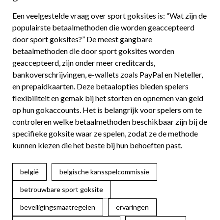
Een veelgestelde vraag over sport goksites is: “Wat zijn de
populairste betaalmethoden die worden geaccepteerd
door sport goksites?” De meest gangbare
betaalmethoden die door sport goksites worden
geaccepteerd, zijn onder meer creditcards,
bankoverschrijvingen, e-wallets zoals PayPal en Neteller,
en prepaidkaarten. Deze betaalopties bieden spelers
flexibiliteit en gemak bij het storten en opnemen van geld
op hun gokaccounts. Het is belangrijk voor spelers om te
controleren welke betaalmethoden beschikbaar zijn bij de
specifieke goksite waar ze spelen, zodat ze de methode
kunnen kiezen die het beste bij hun behoeften past.
belgië
belgische kansspelcommissie
betrouwbare sport goksite
beveiligingsmaatregelen
ervaringen