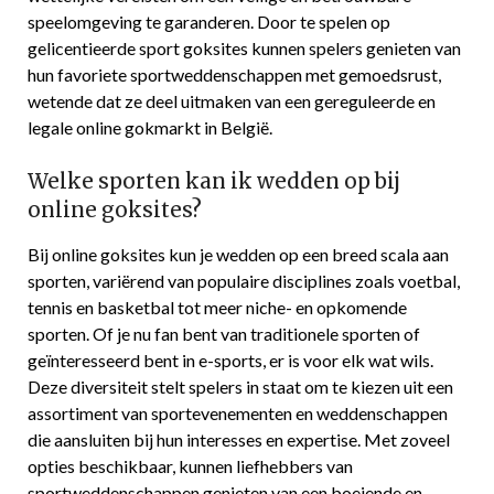
speelomgeving te garanderen. Door te spelen op
gelicentieerde sport goksites kunnen spelers genieten van
hun favoriete sportweddenschappen met gemoedsrust,
wetende dat ze deel uitmaken van een gereguleerde en
legale online gokmarkt in België.
Welke sporten kan ik wedden op bij
online goksites?
Bij online goksites kun je wedden op een breed scala aan
sporten, variërend van populaire disciplines zoals voetbal,
tennis en basketbal tot meer niche- en opkomende
sporten. Of je nu fan bent van traditionele sporten of
geïnteresseerd bent in e-sports, er is voor elk wat wils.
Deze diversiteit stelt spelers in staat om te kiezen uit een
assortiment van sportevenementen en weddenschappen
die aansluiten bij hun interesses en expertise. Met zoveel
opties beschikbaar, kunnen liefhebbers van
sportweddenschappen genieten van een boeiende en