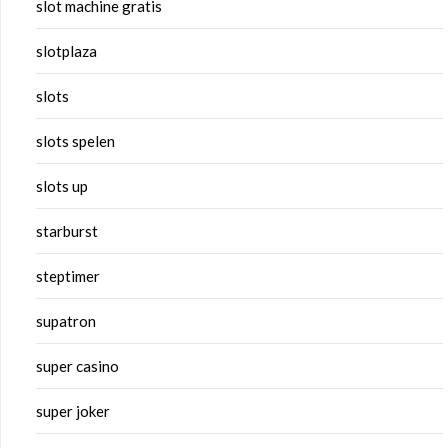
slot machine gratis
slotplaza
slots
slots spelen
slots up
starburst
steptimer
supatron
super casino
super joker