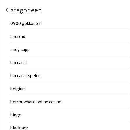
Categorieën
0900 gokkasten
android
andy capp
baccarat
baccarat spelen
belgium
betrouwbare online casino
bingo
blackjack