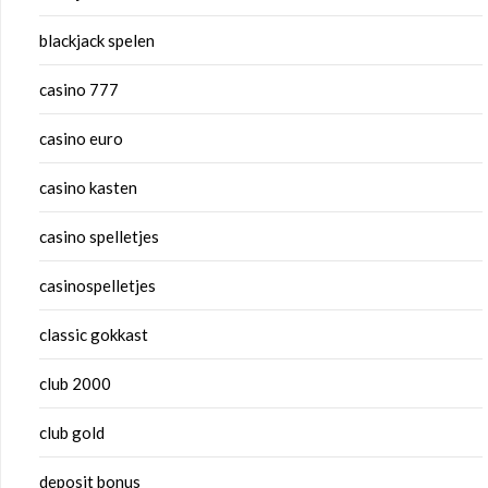
blackjack spelen
casino 777
casino euro
casino kasten
casino spelletjes
casinospelletjes
classic gokkast
club 2000
club gold
deposit bonus