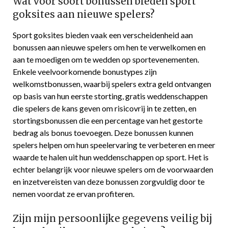
Wat voor soort bonussen bieden sport
goksites aan nieuwe spelers?
Sport goksites bieden vaak een verscheidenheid aan
bonussen aan nieuwe spelers om hen te verwelkomen en
aan te moedigen om te wedden op sportevenementen.
Enkele veelvoorkomende bonustypes zijn
welkomstbonussen, waarbij spelers extra geld ontvangen
op basis van hun eerste storting, gratis weddenschappen
die spelers de kans geven om risicovrij in te zetten, en
stortingsbonussen die een percentage van het gestorte
bedrag als bonus toevoegen. Deze bonussen kunnen
spelers helpen om hun speelervaring te verbeteren en meer
waarde te halen uit hun weddenschappen op sport. Het is
echter belangrijk voor nieuwe spelers om de voorwaarden
en inzetvereisten van deze bonussen zorgvuldig door te
nemen voordat ze ervan profiteren.
Zijn mijn persoonlijke gegevens veilig bij