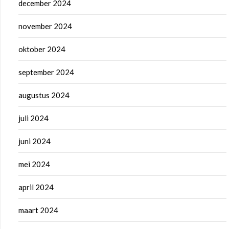
december 2024
november 2024
oktober 2024
september 2024
augustus 2024
juli 2024
juni 2024
mei 2024
april 2024
maart 2024